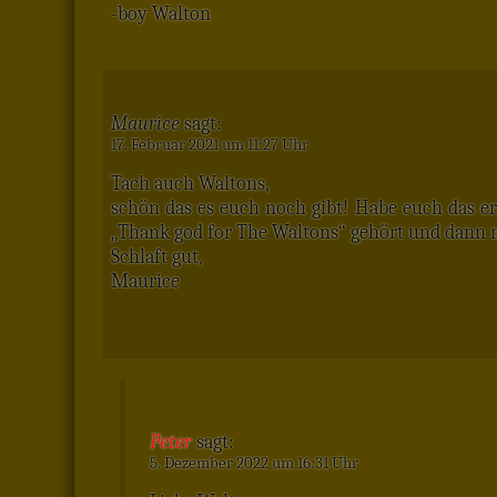
-boy Walton
Maurice
sagt:
17. Februar 2021 um 11:27 Uhr
Tach auch Waltons,
schön das es euch noch gibt! Habe euch das er
„Thank god for The Waltons“ gehört und dann m
Schlaft gut,
Maurice
Peter
sagt:
5. Dezember 2022 um 16:31 Uhr