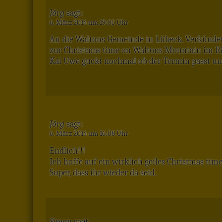
Jörg
sagt:
6. März 2014 um 19:05 Uhr
An die Waltons Gemeinde in Lübeck. Verkündet 
zur Christmas time on Waltons Mountain im Ri
Kai Uwe guckt nochmal ob der Termin passt und
Jörg
sagt:
6. März 2014 um 16:08 Uhr
Endlich!!!
Ich hoffe auf ein wirklich geiles Christmas tim
Super, dass ihr wieder da seid.
Simon
sagt: