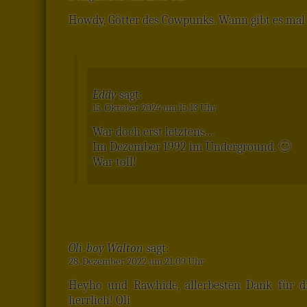
Howdy, Götter des Cowpunks. Wann gibt es mal 
Eddy
sagt:
15. Oktober 2024 um 15:13 Uhr
War doch erst letztens…
Im Dezember 1992 im Underground. 🙂
War toll!
Oli-boy Walton
sagt:
28. Dezember 2022 um 21:09 Uhr
Heyho und Rawhide, allerbesten Dank für d
herrlich! Oli