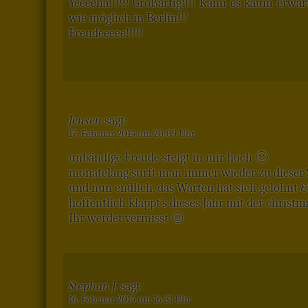
Yeeeeha!!!!!! Großartig!!!! Kann es kaum erwart
wie möglich in Berlin!!!
Freudeeeee!!!!!
Jensen
sagt:
17. Februar 2014 um 20:09 Uhr
unbändige Freude steigt in mir hoch 🙂
monatelang surft man immer wieder zu dieser 
und nun endlich, das Warten hat sich gelohn
hoffentlich klappt´s dieses Jahr mit der chris
Ihr werdet vermisst 😉
Stephan J.
sagt:
16. Februar 2014 um 16:31 Uhr