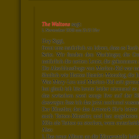
The Waltons
sagt:
1. November 2018 um 21:21 Uhr
Hey Siggi,
freut uns natürlich zu hören, dass es Euch
Seite. Wir fanden den Wackinger, die Cre
natürlich die netten Leute, die gekommen 
Die Abschlussfrage von Marlon-Kid war nat
ähnlich wie Hattos Hamlet-Monolog, die Ju
Was Mary-Lou und Marlon-Kid seit geraum
hat glaub ich bis heute leider niemand so 
das zwischen zwei songs live auf der B
deswegen fass ich das jetzt nochmal zus
Der Künstler, der das Artwork für‘s letzte
auch Tattoo-Künstler, und hat angeboten
Köln als Tattoo zu stechen, wem entscheid
Also:
1. Das neue Album an die Körperstelle halt