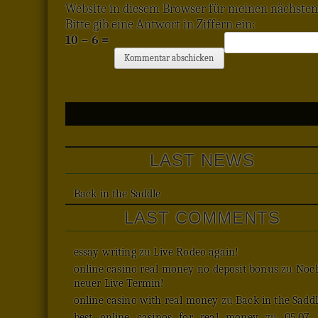
Website in diesem Browser für meinen nächste
Bitte gib eine Antwort in Ziffern ein:
10 − 6 =
LAST NEWS
Back in the Saddle
LAST COMMENTS
essay writing
zu
Live Rodeo again!
online casino real money no deposit bonus
zu
Noch
neuer Live Termin!
online casino with real money
zu
Back in the Saddl
best online casinos for real money
zu
05.07.