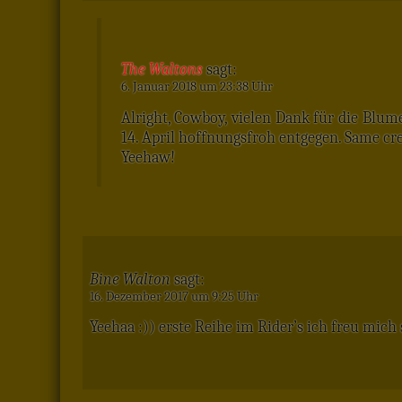
The Waltons
sagt:
6. Januar 2018 um 23:38 Uhr
Alright, Cowboy, vielen Dank für die Blu
14. April hoffnungsfroh entgegen. Same c
Yeehaw!
Bine Walton
sagt:
16. Dezember 2017 um 9:25 Uhr
Yeehaa :)) erste Reihe im Rider’s ich freu mich