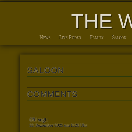
THE 
News
Live Rodeo
Family
Saloon
SALOON
COMMENTS
Olli
sagt:
22. Dezember 2025 um 11:20 Uhr