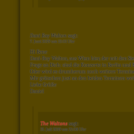
Dani Boy Walton
sagt:
7. Juni 2019 um 13:01 Uhr
Hi Bene
Dani-Boy Walton, aus Wien hier, der mit den Sie
Frage an Dich: sind die Konzerte in Berlin und
Oder wird es drumherum noch weitere Termin
Mir grätschen just an den beiden Terminen wei
Liebe Grüße
Daniel
The Waltons
sagt:
31. Juli 2019 um 21:08 Uhr