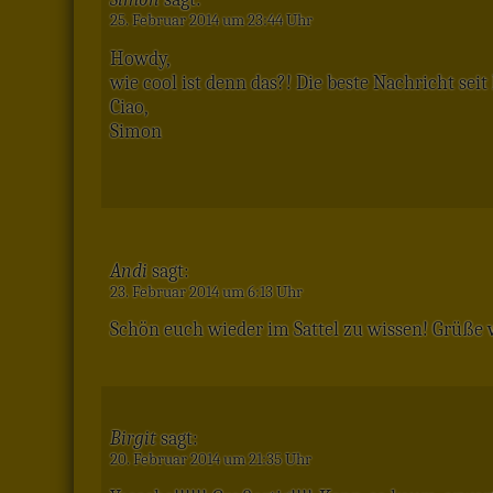
25. Februar 2014 um 23:44 Uhr
Howdy,
wie cool ist denn das?! Die beste Nachricht sei
Ciao,
Simon
Andi
sagt:
23. Februar 2014 um 6:13 Uhr
Schön euch wieder im Sattel zu wissen! Grüße
Birgit
sagt:
20. Februar 2014 um 21:35 Uhr