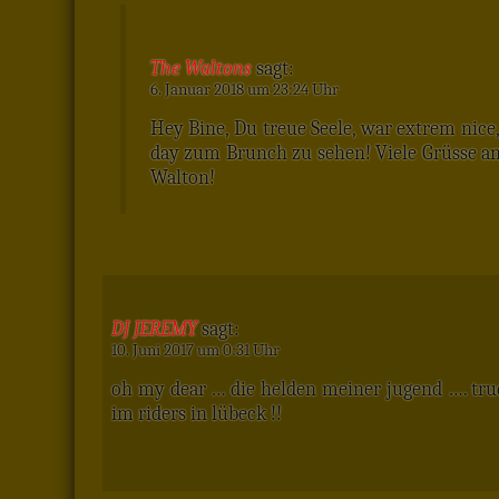
The Waltons
sagt:
6. Januar 2018 um 23:24 Uhr
Hey Bine, Du treue Seele, war extrem nice
day zum Brunch zu sehen! Viele Grüsse an 
Walton!
DJ JEREMY
sagt:
10. Juni 2017 um 0:31 Uhr
oh my dear … die helden meiner jugend …. tru
im riders in lübeck !!