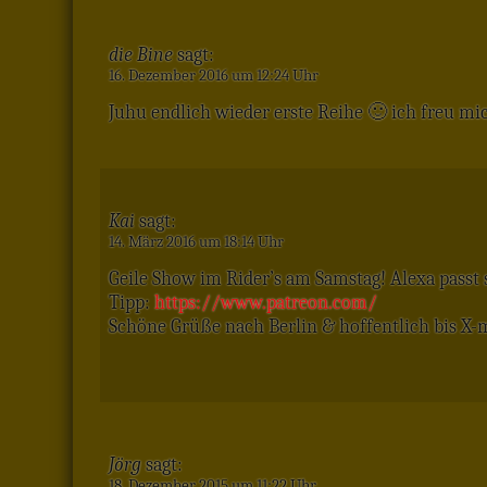
die Bine
sagt:
16. Dezember 2016 um 12:24 Uhr
Juhu endlich wieder erste Reihe 🙂 ich freu mic
Kai
sagt:
14. März 2016 um 18:14 Uhr
Geile Show im Rider’s am Samstag! Alexa passt 
Tipp:
https://www.patreon.com/
Schöne Grüße nach Berlin & hoffentlich bis X
Jörg
sagt:
18. Dezember 2015 um 11:22 Uhr