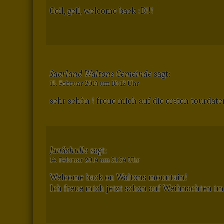
Geil, geil, welcome back :D!!!
Saarland Waltons Gemeinde
sagt:
15. Februar 2014 um 10:12 Uhr
sehr schön ! freue mich auf die ersten tourdaten
JanSchulle
sagt:
14. Februar 2014 um 21:24 Uhr
Welcome back on Waltons mountain!
Ich freue mich jetzt schon auf Weihnachten im