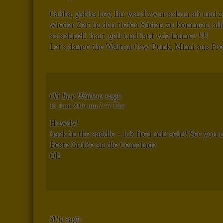
Gabba, gabba hey, Ihr ward zwar schon ab und zu
wieder Zeit in den tiefen Süden zu kommen, al
so schnell, hart, geil und laut wie immer !!!!
Let´s dance the Walton Cow Punk, Mimi aus Frei
Oli Boy Walton
sagt:
16. Juni 2014 um 7:47 Uhr
Howdy!
back in the saddle – ick freu mir sehr! See you 
Beste Grüße an die Gemeinde
Oli
Sl!n
sagt: