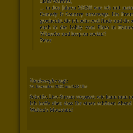
Liebe Waltons,
… in den Jahren 2003ff war ich mit me
Comedy & Country unterwegs. Ein Freu
geschenkt, die ich sehr cool finde und di
euch in der Lobby vom Plaza in Hannove
Wünsche und keep on rockin‘!
Peter
Vandeweghe
sagt:
24. Dezember 2020 um 0:58 Uhr
Scheiße, Live-Stream verpasst; wie kann man nu
Ich hoffe aber, dass Ihr einen schönen Aben
Walton’s Mountain!