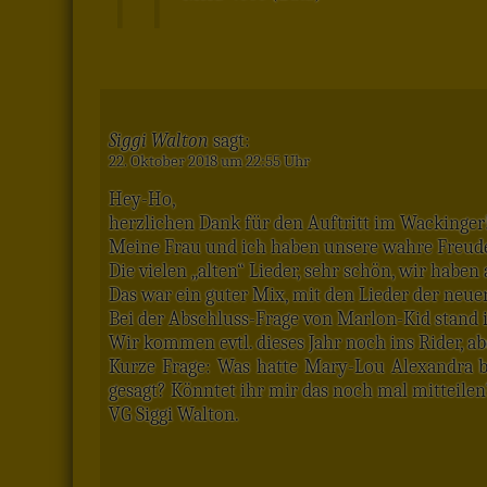
Siggi Walton
sagt:
22. Oktober 2018 um 22:55 Uhr
Hey-Ho,
herzlichen Dank für den Auftritt im Wackinger
Meine Frau und ich haben unsere wahre Freude 
Die vielen „alten“ Lieder, sehr schön, wir haben
Das war ein guter Mix, mit den Lieder der neue
Bei der Abschluss-Frage von Marlon-Kid stand 
Wir kommen evtl. dieses Jahr noch ins Rider, a
Kurze Frage: Was hatte Mary-Lou Alexandra b
gesagt? Könntet ihr mir das noch mal mitteile
VG Siggi Walton.