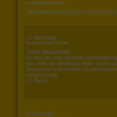
4. Mai 2014 um 12:28 Uhr
feste Grössen beruhigen sehr !! Ich freue mich w
J. C. Walton
sagt:
18. April 2014 um 12:02 Uhr
Howdy Waltons-World,
ich sitze hier beim gepflegten Karfreitagsmor
neue Seite der fabelhaften Götter des Cowp
Waltons (na wie alt bin ich?). Ich freue mich s
Auf geht’s Jungs,
J. C. Walton
Christian
sagt: