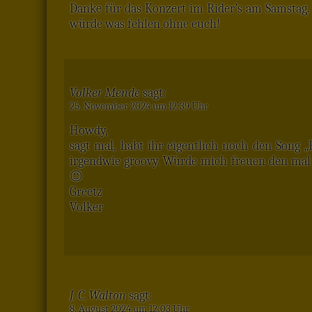
Danke für das Konzert im Rider’s am Samstag.
würde was fehlen ohne euch!
Volker Mende
sagt:
25. November 2024 um 12:39 Uhr
Howdy,
sagt mal, habt ihr eigentlich noch den Song 
irgendwie groovy. Würde mich freuen den mal 
😉
Greetz
Volker
J. C. Walton
sagt:
8. August 2024 um 12:03 Uhr