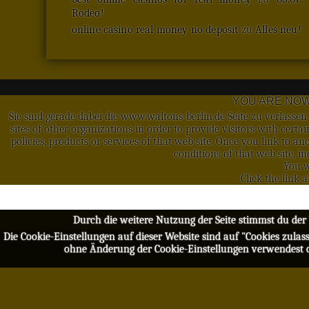
Rodeo!
online casino real money no deposit
zu
Alles neu!
YOU ARE NOW
Sie sind gerade dabei die www.waltons-berlin.de Seite zu verlasse
sites of other organizations in order to provide visitors with cert
policies, products or services of that web site. Once you link to 
conditions of that web site, in
You w
Click the link 
Durch die weitere Nutzung der Seite stimmst du de
Die Cookie-Einstellungen auf dieser Website sind auf "Cookies zulas
ohne Änderung der Cookie-Einstellungen verwendest ode