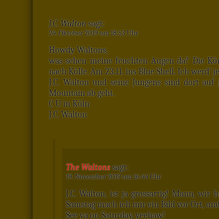
J.C. Walton
sagt:
24. Oktober 2019 um 18:53 Uhr
Howdy Waltons,
was sehen meine feuchten Augen da? Die K
nach Kölle. Am 23.11. ins Blue Shell. Ich werd‘ j
J.C. Walton und seine Jungens sind dort auf
Mountain ab geht.
C U in Köln
J.C. Walton
The Waltons
sagt:
19. November 2019 um 16:44 Uhr
J.C. Walton, ist ja grossartig! Mann, wi
Samstag mach ich mir ein Bild vor Ort, und
See ya on Saturday, yeehaw!