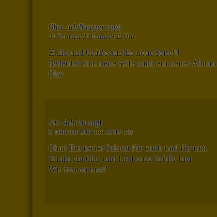
Olav Adelberger
sagt:
10. Februar 2014 um 19:12 Uhr
Hallo und Grüße auf die neue Seite!!!
Bedeutet eine neue Seite auch ein neues Album
Olav
Site Admin
sagt:
8. Februar 2014 um 21:03 Uhr
Ohai! Ein neuer Saloon für euch und für uns.
Trinkt ein Glas und lasst eure Grüße hier.
Wir freuen uns!!