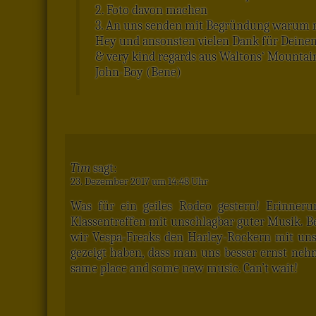
2. Foto davon machen
3. An uns senden mit Begründung warum m
Hey und ansonsten vielen Dank für Deine
& very kind regards aus Waltons‘ Mountai
John-Boy (Bene)
Tim
sagt:
23. Dezember 2017 um 14:48 Uhr
Was für ein geiles Rodeo gestern! Erinner
Klassentreffen mit unschlagbar guter Musik. Be
wir Vespa-Freaks den Harley-Rockern mit uns
gezeigt haben, dass man uns besser ernst neh
same place and some new music. Can’t wait!