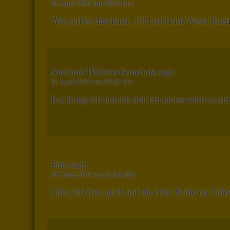
15. April 2014 um 13:41 Uhr
Wie geil ist das denn…!!!! Live beim Wesel Rhein
Saarland Waltons Gemeinde
sagt:
11. April 2014 um 22:16 Uhr
hey jungs ich brauch mal ein neues waltons shir
Bine
sagt:
19. März 2014 um 15:36 Uhr
Juhu, ich freu mich auf die erste Reihe im Rider