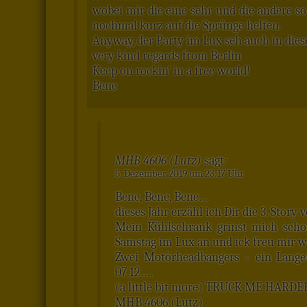
wobei mir die eine sehr und die andere so
nochmal kurz auf die Sprünge helfen.
Anyway, der Party im Lux seh auch in dies
very kind regards from Berlin
Keep on rockin‘ in a free world!
Bene
MHB 4606 (Lutz)
sagt:
5. Dezember 2019 um 23:17 Uhr
Bene, Bene, Bene…
dieses Jahr erzähl ich Dir die 3. Stor
Mein Kühlschrank grinst mich sch
Samstag im Lux an und ick freu mir w
Zwei Motörheadbangers – ein Lange
07.12….
(a little bit more) TRUCK ME HARDER
MHB 4606 (Lutz)