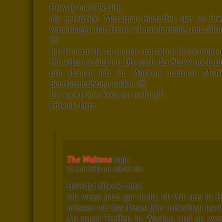
Howdy nach Berlin,
als gebürtige Marzipan-Kartoffel, die es 
verschlagen hat, freue ich mich riesig und zäh
🙂
Ich freu mich, zu neuen und alten Gassenhau
Du willst erzähl ich Dir nach der Show noch 
mit denen ich in Wacken meinen Motör
BeerGardenStage lockte 🙂
Ihr rockt, let’s keep on rolling!!!
Lübeck-Lutz
The Waltons
sagt:
31. Juli 2019 um 20:49 Uhr
Howdy Lübeck-Lutz,
ich weiss jetzt gar nicht, ob wir uns in
müssen wir das dieses Jahr unbedingt nac
An unser Treffen in Wacken und an zwei