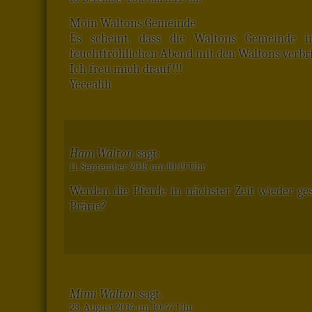
Moin Waltons Gemeinde
Es scheint, dass die Waltons Gemeinde 
feuchtfröhlichen Abend mit den Waltons verbr
Ich freu mich drauf!!!
Yeeeahh
Ham Walton
sagt:
11. September 2015 um 10:19 Uhr
Werden die Pferde in nächster Zeit wieder ge
Prärie?
Mimi Walton
sagt:
23. August 2014 um 10:47 Uhr