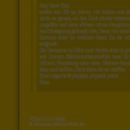
Hey Dani-Boy,
schön von Dir zu hören, wir haben uns ja
nicht so genau, ob ich Dich direkt wiede
ungefähr auf dem Niveau eines Neugebore
ins Schlagzeug geknallt bist, kann ich mi
Kontext oder in welcher Stadt Du da rein
originell.
Die Konzerte in Köln und Berlin sind in je
mit Deinen Siebenmeilenstiefeln hast Du
Lübeck, Flensburg oder zum Werner-Renn
Jahr, und hoffen, Dich dann da zu treffen.
Kind regards & yippieh, yippieh yeah!
Bene
Lübeck-Lutz
sagt:
19. November 2018 um 22:21 Uhr