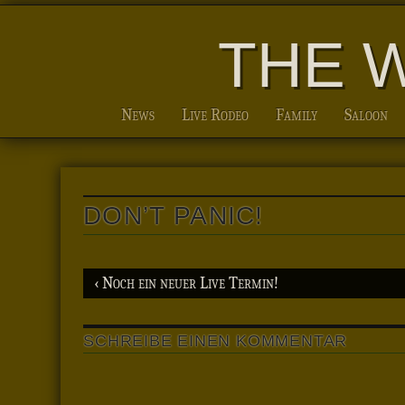
THE 
News
Live Rodeo
Family
Saloon
DON’T PANIC!
‹ Noch ein neuer Live Termin!
SCHREIBE EINEN KOMMENTAR