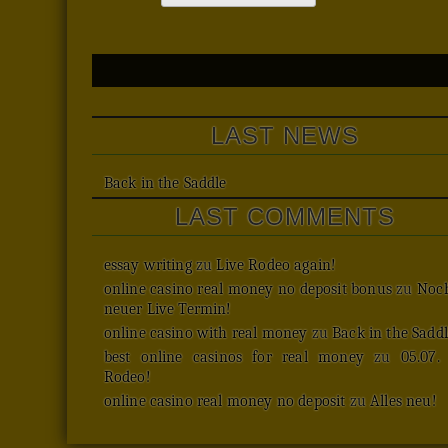
LAST NEWS
Back in the Saddle
LAST COMMENTS
essay writing
zu
Live Rodeo again!
online casino real money no deposit bonus
zu
Noch
neuer Live Termin!
online casino with real money
zu
Back in the Saddl
best online casinos for real money
zu
05.07.
Rodeo!
online casino real money no deposit
zu
Alles neu!