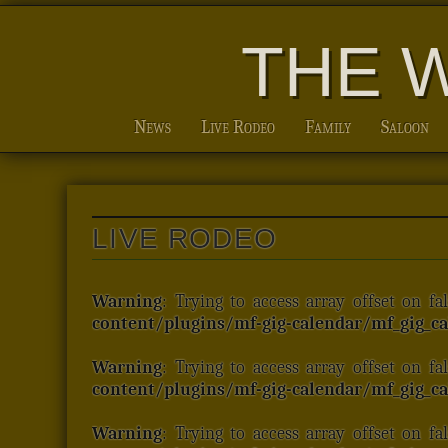
THE 
News
Live Rodeo
Family
Saloon
LIVE RODEO
Warning
: Trying to access array offset on fa
content/plugins/mf-gig-calendar/mf_gig_ca
Warning
: Trying to access array offset on fa
content/plugins/mf-gig-calendar/mf_gig_ca
Warning
: Trying to access array offset on fa