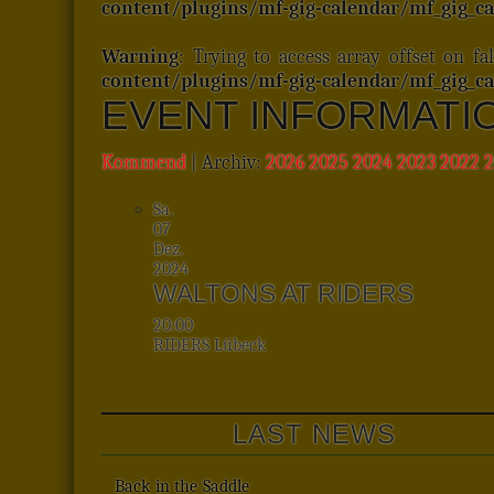
content/plugins/mf-gig-calendar/mf_gig_ca
Warning
: Trying to access array offset on fa
content/plugins/mf-gig-calendar/mf_gig_ca
EVENT INFORMATI
Kommend
| Archiv:
2026
2025
2024
2023
2022
2
Sa.
07
Dez.
2024
WALTONS AT RIDERS
20:00
RIDERS Lübeck
LAST NEWS
Back in the Saddle