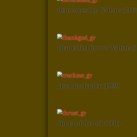
Here comes the Waltons (1985
Thanks God for the Waltons (
Truck me harder (1989)
Thrust of the veil (1991)