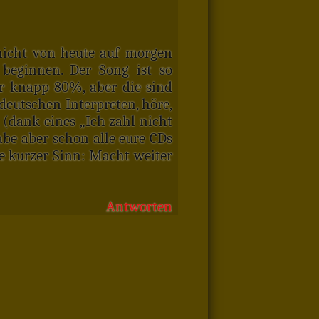
 nicht von heute auf morgen
 beginnen. Der Song ist so
ur knapp 80%, aber die sind
deutschen Interpreten, höre,
 (dank eines „Ich zahl nicht
e aber schon alle eure CDs
de kurzer Sinn: Macht weiter
Antworten