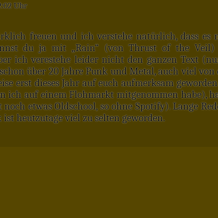
2:02 Uhr
klich freuen und ich verstehe natürlich, dass es
kannst du ja mit „Rain“ (von Thrust of the Veil)
er ich verestehe leider nicht den ganzen Text (n
schon über 20 Jahre Punk und Metal, auch viel von 
eise erst dieses Jahr auf euch aufmerksam geworden
n ich auf einem Flohmarkt mitgenommen habe), hab
t noch etwas Oldschool, so ohne Spotify). Lange Re
 ist heutzutage viel zu selten geworden.