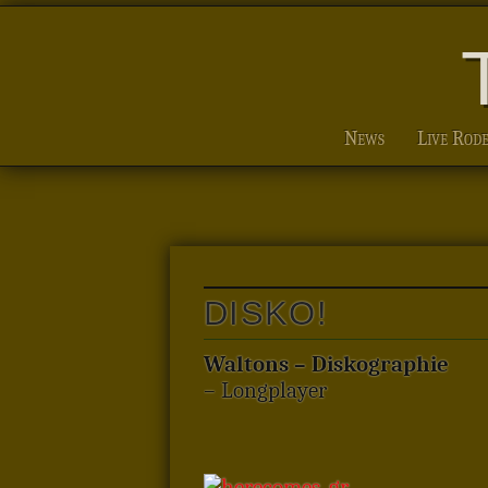
News
Live Rod
DISKO!
Waltons – Diskographie
– Longplayer