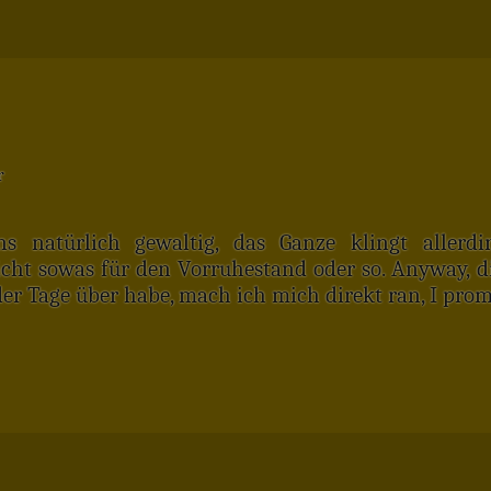
r
ns natürlich gewaltig, das Ganze klingt allerd
ht sowas für den Vorruhestand oder so. Anyway, die
er Tage über habe, mach ich mich direkt ran, I prom