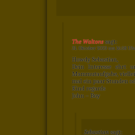
The Waltons
sagt:
31. Oktober 2023 um 16:58 Uh
Howdy Sebastian,
Dein Interesse ehrt u
Mammutaufgabe, vielleic
mal ein paar Stunden od
Kind regards
John – Boy
Sebastian
sagt: