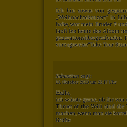
Ich bin sowas von gespann
„Weihnachtskonzert“ in Lüb
habe, war mein Bruder 9 und 
läuft bis heute das Album i
generationsübergreifenden 
vorzugsweise“Take Your Stan
Sebastian
sagt:
10. Oktober 2023 um 23:17 Uhr
Hallo,
ich wüsste gerne, ob ihr von 
Thrust of the Veil) sind di
machen, wenn man sie korrek
Grüße