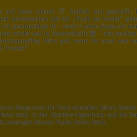
t auf heute Abend! 🙂 Endlich mal geschafft, 
eck mitzumachen. Als ich „Truck me harder“ geka
ich geschmeidige 18 – somit 5 Jahre jünger, als me
mmer wieder mal in Dauerschleife 😀 – also machen
Familienausflug. Wäre geil, wenn Ihr auch was vo
d, Trucker“
euren Songs auch die Texte einstellen könnt. Gerade
e Texte nicht in den Booklets abgedruckt und die
t mitsingen könnte. Vielen lieben Dank.