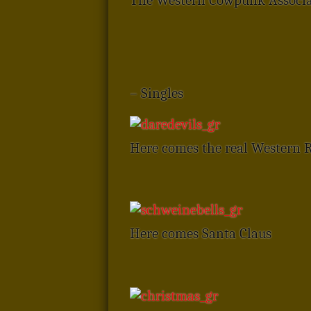
The Western Cowpunk Associa
– Singles
Here comes the real Western R
Here comes Santa Claus