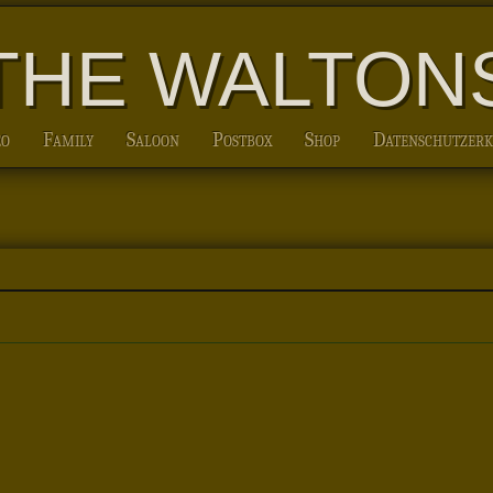
THE WALTON
eo
Family
Saloon
Postbox
Shop
Datenschutzer