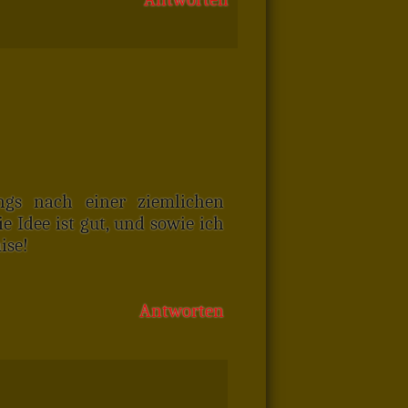
ings nach einer ziemlichen
 Idee ist gut, und sowie ich
ise!
Antworten