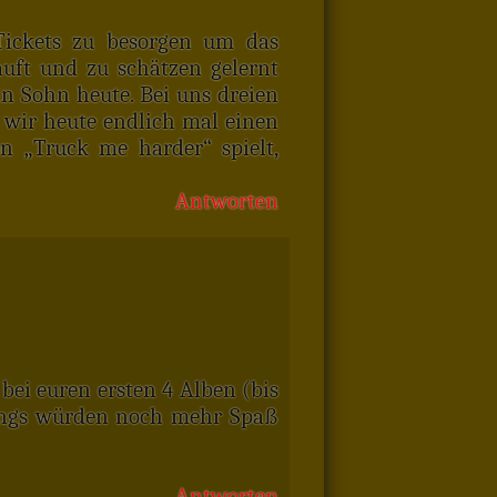
Tickets zu besorgen um das
uft und zu schätzen gelernt
in Sohn heute. Bei uns dreien
 wir heute endlich mal einen
n „Truck me harder“ spielt,
Antworten
 bei euren ersten 4 Alben (bis
 Songs würden noch mehr Spaß
Antworten