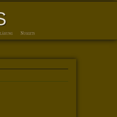
S
klärung
Nuggets