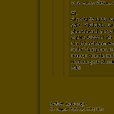
19. November 2023 um 
Hi,
das würde mich wir
geht. Vielleicht 
phenomenal gut, ab
super). Obwohl ich 
bin ich seltsamerw
mehr“-Samplers, de
besorgt (bin da hal
so, denn gute Musik
MfG
Robert Love
sagt:
23. August 2023 um 22:55 Uhr