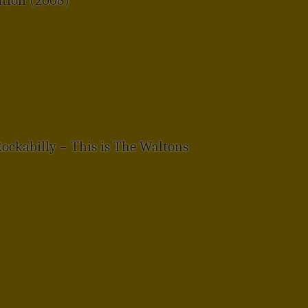
tion (2008)
ockabilly – This is The Waltons