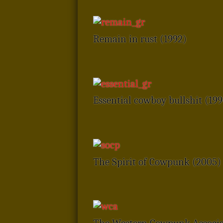
Remain in rust (1992)
Essential cowboy bullshit (199
The Spirit of Cowpunk (2005)